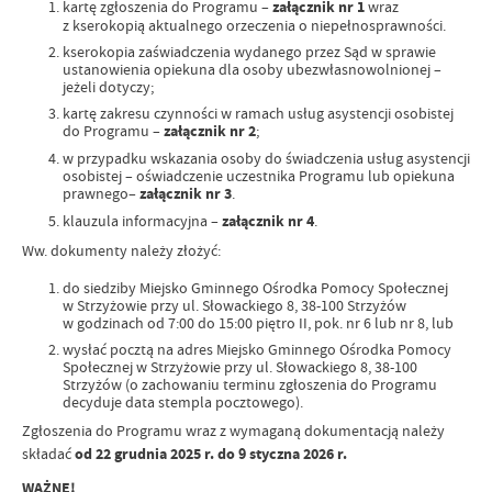
kartę zgłoszenia do Programu –
załącznik nr 1
wraz
z kserokopią aktualnego orzeczenia o niepełnosprawności.
kserokopia zaświadczenia wydanego przez Sąd w sprawie
ustanowienia opiekuna dla osoby ubezwłasnowolnionej –
jeżeli dotyczy;
kartę zakresu czynności w ramach usług asystencji osobistej
do Programu –
załącznik nr 2
;
w przypadku wskazania osoby do świadczenia usług asystencji
osobistej – oświadczenie uczestnika Programu lub opiekuna
prawnego–
załącznik nr 3
.
klauzula informacyjna –
załącznik nr 4
.
Ww. dokumenty należy złożyć:
do siedziby Miejsko Gminnego Ośrodka Pomocy Społecznej
w Strzyżowie przy ul. Słowackiego 8, 38-100 Strzyżów
w godzinach od 7:00 do 15:00 piętro II, pok. nr 6 lub nr 8, lub
wysłać pocztą na adres Miejsko Gminnego Ośrodka Pomocy
Społecznej w Strzyżowie przy ul. Słowackiego 8, 38-100
Strzyżów (o zachowaniu terminu zgłoszenia do Programu
decyduje data stempla pocztowego).
Zgłoszenia do Programu wraz z wymaganą dokumentacją należy
składać
od 22 grudnia 2025 r. do 9 styczna 2026 r.
WAŻNE!