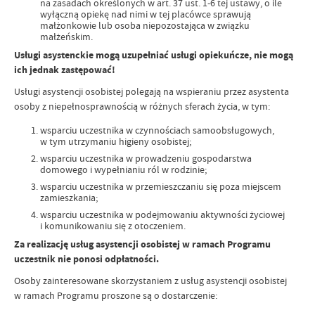
na zasadach określonych w art. 37 ust. 1-6 tej ustawy, o ile
wyłączną opiekę nad nimi w tej placówce sprawują
małżonkowie lub osoba niepozostająca w związku
małżeńskim.
Usługi asystenckie mogą uzupełniać usługi opiekuńcze, nie mogą
ich jednak zastępować!
Usługi asystencji osobistej polegają na wspieraniu przez asystenta
osoby z niepełnosprawnością w różnych sferach życia, w tym:
wsparciu uczestnika w czynnościach samoobsługowych,
w tym utrzymaniu higieny osobistej;
wsparciu uczestnika w prowadzeniu gospodarstwa
domowego i wypełnianiu ról w rodzinie;
wsparciu uczestnika w przemieszczaniu się poza miejscem
zamieszkania;
wsparciu uczestnika w podejmowaniu aktywności życiowej
i komunikowaniu się z otoczeniem.
Za realizację usług asystencji osobistej w ramach Programu
uczestnik nie ponosi odpłatności.
Osoby zainteresowane skorzystaniem z usług asystencji osobistej
w ramach Programu proszone są o dostarczenie: