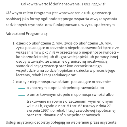
Całkowita wartość dofinansowania: 1 092 722,57 zł.
Głównym celem Programu jest wprowadzenie usług asystencji
osobistej jako formy ogólnodostępnego wsparcia w wykonywaniu
codziennych czynności oraz funkcjonowaniu w życiu społecznym.
Adresatami Programu są:
dzieci do ukończenia 2. roku życia do ukończenia 16. roku
życia posiadające orzeczenie o niepełnosprawności łącznie ze
wskazaniami w pkt 7 i 8 w orzeczeniu o niepełnosprawności –
konieczności stałej lub długotrwałej opieki lub pomocy innej
osoby w związku ze znacznie ograniczoną możliwością
samodzielnej egzystencji oraz konieczności stałego
współudziału na co dzień opiekuna dziecka w procesie jego
leczenia, rehabilitacji i edukacji oraz
osoby z niepełnosprawnościami posiadające orzeczenie:
o znacznym stopniu niepełnosprawności albo
o umiarkowanym stopniu niepełnosprawności albo
traktowane na równi z orzeczeniami wymienionymi
w lit. a i b, zgodnie z art. 5 i art. 62 ustawy z dnia 27
sierpnia 1997 r. o rehabilitacji zawodowej i społecznej
oraz zatrudnianiu osób niepełnosprawnych.
Usługi asystencji osobistej polegają na wspieraniu przez asystenta