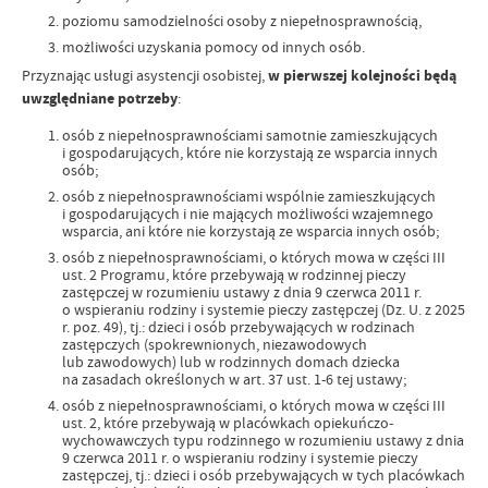
poziomu samodzielności osoby z niepełnosprawnością,
możliwości uzyskania pomocy od innych osób.
Przyznając usługi asystencji osobistej,
w pierwszej kolejności będą
uwzględniane potrzeby
:
osób z niepełnosprawnościami samotnie zamieszkujących
i gospodarujących, które nie korzystają ze wsparcia innych
osób;
osób z niepełnosprawnościami wspólnie zamieszkujących
i gospodarujących i nie mających możliwości wzajemnego
wsparcia, ani które nie korzystają ze wsparcia innych osób;
osób z niepełnosprawnościami, o których mowa w części III
ust. 2 Programu, które przebywają w rodzinnej pieczy
zastępczej w rozumieniu ustawy z dnia 9 czerwca 2011 r.
o wspieraniu rodziny i systemie pieczy zastępczej (Dz. U. z 2025
r. poz. 49), tj.: dzieci i osób przebywających w rodzinach
zastępczych (spokrewnionych, niezawodowych
lub zawodowych) lub w rodzinnych domach dziecka
na zasadach określonych w art. 37 ust. 1-6 tej ustawy;
osób z niepełnosprawnościami, o których mowa w części III
ust. 2, które przebywają w placówkach opiekuńczo-
wychowawczych typu rodzinnego w rozumieniu ustawy z dnia
9 czerwca 2011 r. o wspieraniu rodziny i systemie pieczy
zastępczej, tj.: dzieci i osób przebywających w tych placówkach