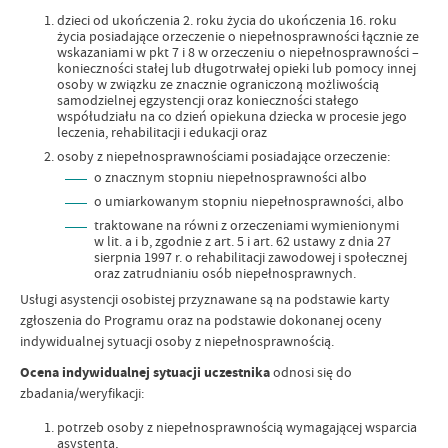
dzieci od ukończenia 2. roku życia do ukończenia 16. roku
życia posiadające orzeczenie o niepełnosprawności łącznie ze
wskazaniami w pkt 7 i 8 w orzeczeniu o niepełnosprawności –
konieczności stałej lub długotrwałej opieki lub pomocy innej
osoby w związku ze znacznie ograniczoną możliwością
samodzielnej egzystencji oraz konieczności stałego
współudziału na co dzień opiekuna dziecka w procesie jego
leczenia, rehabilitacji i edukacji oraz
osoby z niepełnosprawnościami posiadające orzeczenie:
o znacznym stopniu niepełnosprawności albo
o umiarkowanym stopniu niepełnosprawności, albo
traktowane na równi z orzeczeniami wymienionymi
w lit. a i b, zgodnie z art. 5 i art. 62 ustawy z dnia 27
sierpnia 1997 r. o rehabilitacji zawodowej i społecznej
oraz zatrudnianiu osób niepełnosprawnych.
Usługi asystencji osobistej przyznawane są na podstawie karty
zgłoszenia do Programu oraz na podstawie dokonanej oceny
indywidualnej sytuacji osoby z niepełnosprawnością.
Ocena indywidualnej sytuacji uczestnika
odnosi się do
zbadania/weryfikacji:
potrzeb osoby z niepełnosprawnością wymagającej wsparcia
asystenta,